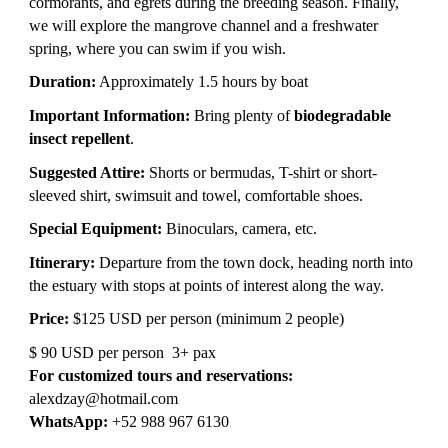
cormorants, and egrets during the breeding season. Finally,
we will explore the mangrove channel and a freshwater
spring, where you can swim if you wish.
Duration:
Approximately 1.5 hours by boat
Important Information:
Bring plenty of
biodegradable
insect repellent
.
Suggested Attire:
Shorts or bermudas, T-shirt or short-
sleeved shirt, swimsuit and towel, comfortable shoes.
Special Equipment:
Binoculars, camera, etc.
Itinerary:
Departure from the town dock, heading north into
the estuary with stops at points of interest along the way.
Price:
$125 USD per person (minimum 2 people)
$ 90 USD per person 3+ pax
For customized tours and reservations:
alexdzay@hotmail.com
WhatsApp:
+52 988 967 6130